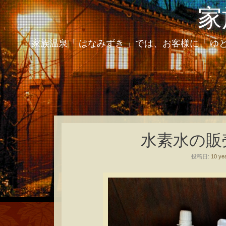
家
家族温泉「 はなみずき 」では、お客様に「 ゆ
水素水の販
投稿日:
10 ye