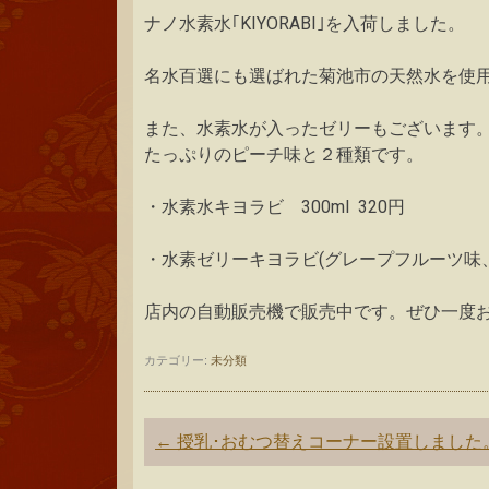
ナノ水素水｢KIYORABI｣を入荷しました。
名水百選にも選ばれた菊池市の天然水を使
また、水素水が入ったゼリーもございます
たっぷりのピーチ味と２種類です。
・水素水キヨラビ 300ml 320円
・水素ゼリーキヨラビ(グレープフルーツ味、
店内の自動販売機で販売中です。ぜひ一度
カテゴリー:
未分類
投
←
授乳･おむつ替えコーナー設置しました
稿