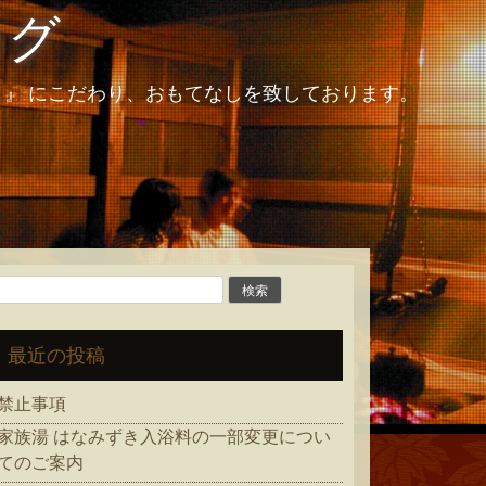
ログ
和 』 にこだわり、おもてなしを致しております。
検
索:
最近の投稿
禁止事項
家族湯 はなみずき入浴料の一部変更につい
てのご案内