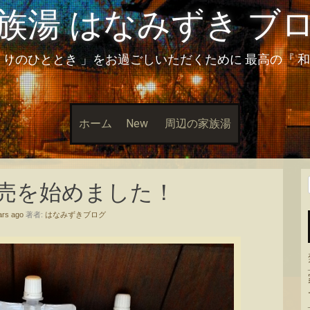
族湯 はなみずき ブ
とりのひととき 」をお過ごしいただくために 最高の『 
ホーム
New
周辺の家族湯
売を始めました！
ars ago
著者:
はなみずきブログ