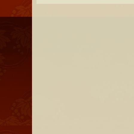
ナ
ビ
ゲ
ー
シ
ョ
ン