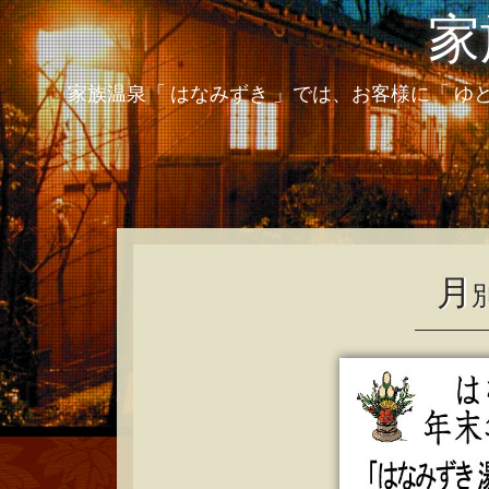
家
家族温泉「 はなみずき 」では、お客様に「 ゆ
月