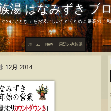
族湯 はなみずき ブ
とりのひととき 」をお過ごしいただくために 最高の『 
ホーム
New
周辺の家族湯
別:
12月 2014