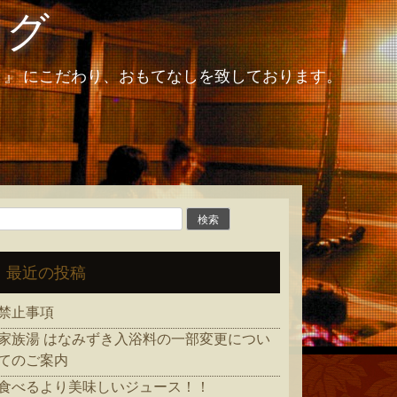
ログ
和 』 にこだわり、おもてなしを致しております。
検
索:
最近の投稿
禁止事項
家族湯 はなみずき入浴料の一部変更につい
てのご案内
食べるより美味しいジュース！！