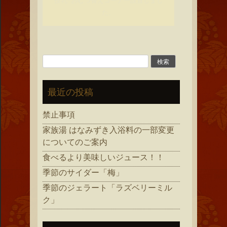
授乳･おむつ替えコーナー設置しまし
た。
検
索:
最近の投稿
禁止事項
家族湯 はなみずき入浴料の一部変更
についてのご案内
食べるより美味しいジュース！！
季節のサイダー「梅」
季節のジェラート「ラズベリーミル
ク」