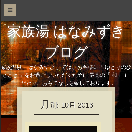
☰
家族湯 はなみずき
ブログ
家族温泉「 はなみずき 」では、お客様に「 ゆとりのひ
ととき 」をお過ごしいただくために 最高の『 和 』 に
こだわり、おもてなしを致しております。
月
別:
10月 2016