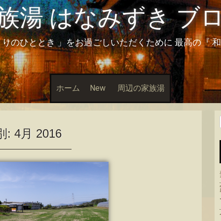
族湯 はなみずき ブ
とりのひととき 」をお過ごしいただくために 最高の『 
ホーム
New
周辺の家族湯
別:
4月 2016