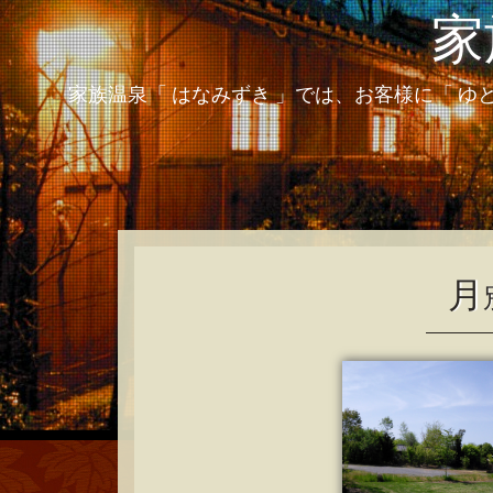
家
家族温泉「 はなみずき 」では、お客様に「 ゆ
月