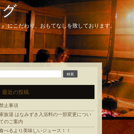
ログ
和 』 にこだわり、おもてなしを致しております。
検
索:
最近の投稿
禁止事項
家族湯 はなみずき入浴料の一部変更につい
てのご案内
食べるより美味しいジュース！！