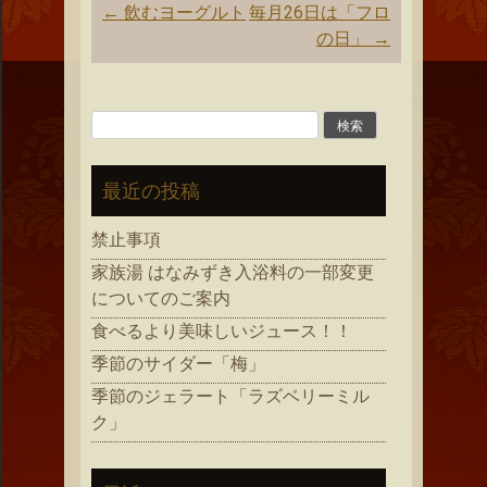
投
←
飲むヨーグルト
毎月26日は「フロ
稿
の日」
→
ナ
ビ
ゲ
検
ー
索:
シ
最近の投稿
ョ
ン
禁止事項
家族湯 はなみずき入浴料の一部変更
についてのご案内
食べるより美味しいジュース！！
季節のサイダー「梅」
季節のジェラート「ラズベリーミル
ク」