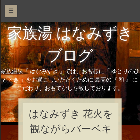
☰
家族湯 はなみずき
ブログ
家族温泉「 はなみずき 」では、お客様に「 ゆとりのひ
ととき 」をお過ごしいただくために 最高の『 和 』 に
こだわり、おもてなしを致しております。
はなみずき 花火を
観ながらバーベキ