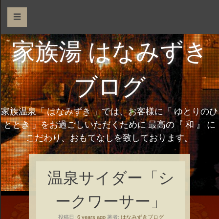
☰
家族湯 はなみずき
ブログ
家族温泉「 はなみずき 」では、お客様に「 ゆとりのひ
ととき 」をお過ごしいただくために 最高の『 和 』 に
こだわり、おもてなしを致しております。
温泉サイダー「シ
ークワーサー」
投稿日:
6 years ago
著者:
はなみずきブログ