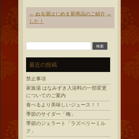
投
←
ぬる湯はじめま
新商品のご紹介
→
稿
した！
ナ
ビ
ゲ
検
ー
索:
シ
最近の投稿
ョ
ン
禁止事項
家族湯 はなみずき入浴料の一部変更
についてのご案内
食べるより美味しいジュース！！
季節のサイダー「梅」
季節のジェラート「ラズベリーミル
ク」