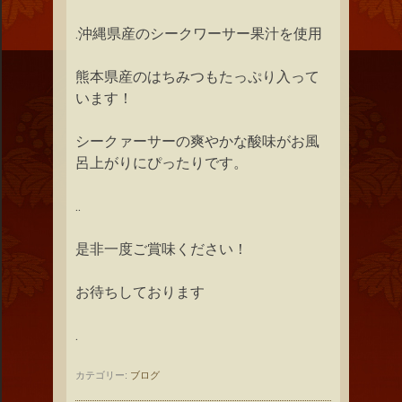
.沖縄県産のシークワーサー果汁を使用
熊本県産のはちみつもたっぷり入って
います！
シークァーサーの爽やかな酸味がお風
呂上がりにぴったりです。
..
是非一度ご賞味ください！
お待ちしております
.
カテゴリー:
ブログ