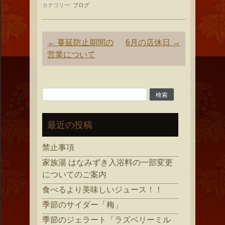
カテゴリー:
ブログ
投
←
蔓延防止期間の
6月の店休日
→
稿
営業について
ナ
ビ
ゲ
検
ー
索:
シ
最近の投稿
ョ
ン
禁止事項
家族湯 はなみずき入浴料の一部変更
についてのご案内
食べるより美味しいジュース！！
季節のサイダー「梅」
季節のジェラート「ラズベリーミル