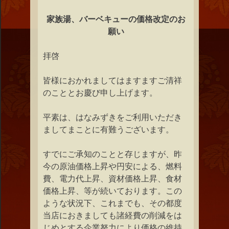
家族湯、バーベキューの価格改定のお
願い
拝啓
皆様におかれましてはますますご清祥
のこととお慶び申し上げます。
平素は、はなみずきをご利用いただき
ましてまことに有難うございます。
すでにご承知のことと存じますが、昨
今の原油価格上昇や円安による、燃料
費、電力代上昇、資材価格上昇、食材
価格上昇、等が続いております。この
ような状況下、これまでも、その都度
当店におきましても諸経費の削減をは
じめとする企業努力により価格の維持