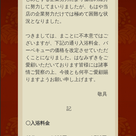
に努力してまいりましたが、もはや当
店の企業努力だけでは極めて困難な状
況となりました。
つきましては、まことに不本意ではご
ざいますが、下記の通り入浴料金、バ
ーベキューの価格を改定させていただ
くことになりました。はなみずきをご
愛顧いただいております皆様には諸事
情ご賢察の上、今後とも何卒ご愛顧賜
りますようお願い申し上げます。
敬具
記
〇入浴料金