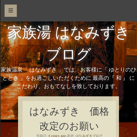
☰
家族湯 はなみずき
ブログ
家族温泉「 はなみずき 」では、お客様に「 ゆとりのひ
ととき 」をお過ごしいただくために 最高の『 和 』 に
こだわり、おもてなしを致しております。
はなみずき 価格
改定のお願い
投稿日:
4 years ago
著者:
はなみずきブログ